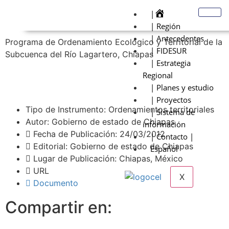
|
| Región
| Antecedentes
Programa de Ordenamiento Ecológico y Territorial de la
| FIDESUR
Subcuenca del Río Lagartero, Chiapas
| Estrategia
Regional
| Planes y estudio
| Proyectos
Tipo de Instrumento: Ordenamientos territoriales
| Sistema de
Autor: Gobierno de estado de Chiapas
información
Fecha de Publicación: 24/03/2012
| Contacto |
Editorial: Gobierno de estado de Chiapas
Español
Lugar de Publicación: Chiapas, México
URL
X
Documento
Compartir en: