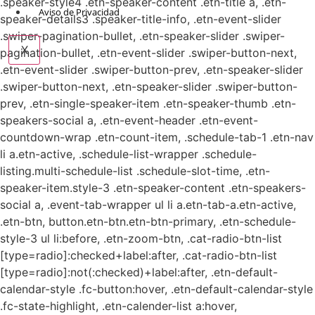
.speaker-style4 .etn-speaker-content .etn-title a, .etn-
Aviso de Privacidad
speaker-details3 .speaker-title-info, .etn-event-slider
.swiper-pagination-bullet, .etn-speaker-slider .swiper-
X
pagination-bullet, .etn-event-slider .swiper-button-next,
.etn-event-slider .swiper-button-prev, .etn-speaker-slider
.swiper-button-next, .etn-speaker-slider .swiper-button-
prev, .etn-single-speaker-item .etn-speaker-thumb .etn-
speakers-social a, .etn-event-header .etn-event-
countdown-wrap .etn-count-item, .schedule-tab-1 .etn-nav
li a.etn-active, .schedule-list-wrapper .schedule-
listing.multi-schedule-list .schedule-slot-time, .etn-
speaker-item.style-3 .etn-speaker-content .etn-speakers-
social a, .event-tab-wrapper ul li a.etn-tab-a.etn-active,
.etn-btn, button.etn-btn.etn-btn-primary, .etn-schedule-
style-3 ul li:before, .etn-zoom-btn, .cat-radio-btn-list
[type=radio]:checked+label:after, .cat-radio-btn-list
[type=radio]:not(:checked)+label:after, .etn-default-
calendar-style .fc-button:hover, .etn-default-calendar-style
.fc-state-highlight, .etn-calender-list a:hover,