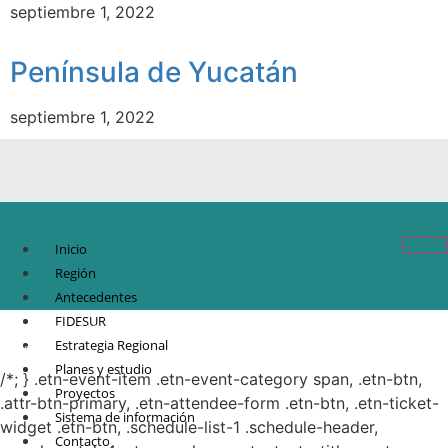
septiembre 1, 2022
Península de Yucatán
septiembre 1, 2022
Inicio
Región
Antecedentes
FIDESUR
© Copyright 2021.
FIDESUR
Fideicomiso para el Desarrollo Regional del Sur
Estrategia Regional
Sureste.
Planes y estudio
/*; } .etn-event-item .etn-event-category span, .etn-btn,
Proyectos
.attr-btn-primary, .etn-attendee-form .etn-btn, .etn-ticket-
Sistema de información
widget .etn-btn, .schedule-list-1 .schedule-header,
Contacto