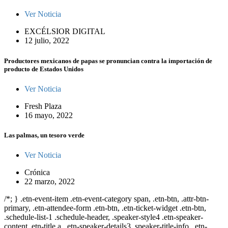
Ver Noticia
EXCÉLSIOR DIGITAL
12 julio, 2022
Productores mexicanos de papas se pronuncian contra la importación de
producto de Estados Unidos
Ver Noticia
Fresh Plaza
16 mayo, 2022
Las palmas, un tesoro verde
Ver Noticia
Crónica
22 marzo, 2022
/*; } .etn-event-item .etn-event-category span, .etn-btn, .attr-btn-
primary, .etn-attendee-form .etn-btn, .etn-ticket-widget .etn-btn,
.schedule-list-1 .schedule-header, .speaker-style4 .etn-speaker-
content .etn-title a, .etn-speaker-details3 .speaker-title-info, .etn-