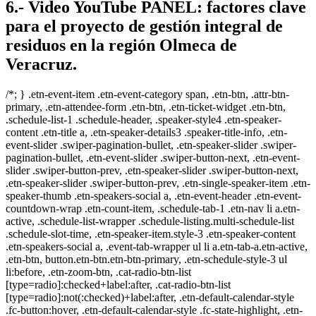
6.- Video YouTube PANEL: factores clave
para el proyecto de gestión integral de
residuos en la región Olmeca de
Veracruz.
/*; } .etn-event-item .etn-event-category span, .etn-btn, .attr-btn-
primary, .etn-attendee-form .etn-btn, .etn-ticket-widget .etn-btn,
.schedule-list-1 .schedule-header, .speaker-style4 .etn-speaker-
content .etn-title a, .etn-speaker-details3 .speaker-title-info, .etn-
event-slider .swiper-pagination-bullet, .etn-speaker-slider .swiper-
pagination-bullet, .etn-event-slider .swiper-button-next, .etn-event-
slider .swiper-button-prev, .etn-speaker-slider .swiper-button-next,
.etn-speaker-slider .swiper-button-prev, .etn-single-speaker-item .etn-
speaker-thumb .etn-speakers-social a, .etn-event-header .etn-event-
countdown-wrap .etn-count-item, .schedule-tab-1 .etn-nav li a.etn-
active, .schedule-list-wrapper .schedule-listing.multi-schedule-list
.schedule-slot-time, .etn-speaker-item.style-3 .etn-speaker-content
.etn-speakers-social a, .event-tab-wrapper ul li a.etn-tab-a.etn-active,
.etn-btn, button.etn-btn.etn-btn-primary, .etn-schedule-style-3 ul
li:before, .etn-zoom-btn, .cat-radio-btn-list
[type=radio]:checked+label:after, .cat-radio-btn-list
[type=radio]:not(:checked)+label:after, .etn-default-calendar-style
.fc-button:hover, .etn-default-calendar-style .fc-state-highlight, .etn-