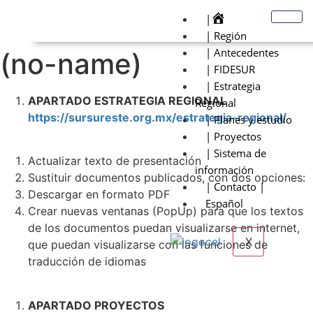
|
| Región
| Antecedentes
(no-name)
| FIDESUR
| Estrategia
APARTADO ESTRATEGIA REGIONAL
Regional
https://sursureste.org.mx/estrategia-regional/
| Planes y estudio
| Proyectos
| Sistema de
Actualizar texto de presentación
información
Sustituir documentos publicados, con dos opciones:
| Contacto |
Descargar en formato PDF
Español
Crear nuevas ventanas (PopUp) para que los textos
de los documentos puedan visualizarse en internet,
X
que puedan visualizarse con las funciones de
traducción de idiomas
APARTADO PROYECTOS