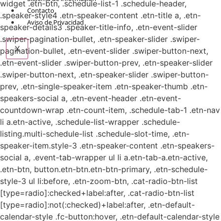
widget .etn-btn, .schedule-list-1 .schedule-header,
Contacto
.speaker-style4 .etn-speaker-content .etn-title a, .etn-
Aviso de Privacidad
speaker-details3 .speaker-title-info, .etn-event-slider
.swiper-pagination-bullet, .etn-speaker-slider .swiper-
X
pagination-bullet, .etn-event-slider .swiper-button-next,
.etn-event-slider .swiper-button-prev, .etn-speaker-slider
.swiper-button-next, .etn-speaker-slider .swiper-button-
prev, .etn-single-speaker-item .etn-speaker-thumb .etn-
speakers-social a, .etn-event-header .etn-event-
countdown-wrap .etn-count-item, .schedule-tab-1 .etn-nav
li a.etn-active, .schedule-list-wrapper .schedule-
listing.multi-schedule-list .schedule-slot-time, .etn-
speaker-item.style-3 .etn-speaker-content .etn-speakers-
social a, .event-tab-wrapper ul li a.etn-tab-a.etn-active,
.etn-btn, button.etn-btn.etn-btn-primary, .etn-schedule-
style-3 ul li:before, .etn-zoom-btn, .cat-radio-btn-list
[type=radio]:checked+label:after, .cat-radio-btn-list
[type=radio]:not(:checked)+label:after, .etn-default-
calendar-style .fc-button:hover, .etn-default-calendar-style