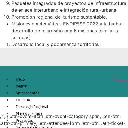
Paquetes integrados de proyectos de infraestructura
de enlace interurbano e integración rural-urbana.
Promoción regional del turismo sustentable.
Misiones emblemáticas ENDIRSSE 2022 a la fecha –
desarrollo de micrositio con 6 misiones (similar a
cuencas)
Desarrollo local y gobernanza territorial.
Inicio
Región
Antecedentes
FIDESUR
© Copyright 2021.
FIDESUR
Fideicomiso para el Desarrollo Regional del Sur
Estrategia Regional
Sureste.
Planes y estudio
/*; } .etn-event-item .etn-event-category span, .etn-btn,
Proyectos
.attr-btn-primary, .etn-attendee-form .etn-btn, .etn-ticket-
Sistema de información