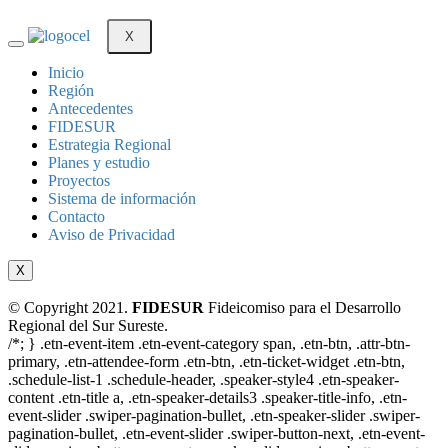
X
Inicio
Región
Antecedentes
FIDESUR
Estrategia Regional
Planes y estudio
Proyectos
Sistema de información
Contacto
Aviso de Privacidad
X
© Copyright 2021.
FIDESUR
Fideicomiso para el Desarrollo
Regional del Sur Sureste.
/*; } .etn-event-item .etn-event-category span, .etn-btn, .attr-btn-
primary, .etn-attendee-form .etn-btn, .etn-ticket-widget .etn-btn,
.schedule-list-1 .schedule-header, .speaker-style4 .etn-speaker-
content .etn-title a, .etn-speaker-details3 .speaker-title-info, .etn-
event-slider .swiper-pagination-bullet, .etn-speaker-slider .swiper-
pagination-bullet, .etn-event-slider .swiper-button-next, .etn-event-