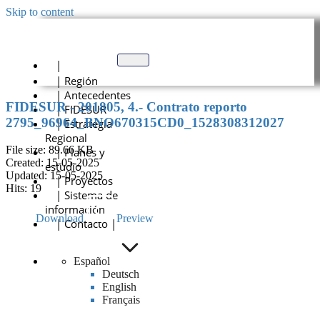
Skip to content
|
| Región
| Antecedentes
FIDESUR - 201805, 4.- Contrato reporto
| FIDESUR
2795_96964_BNO670315CD0_1528308312027
| Estrategia
Regional
File size: 89.66 KB
| Planes y
Created: 15-05-2025
estudio
Updated: 15-05-2025
| Proyectos
Hits: 19
| Sistema de
información
Download
Preview
| Contacto |
Español
Deutsch
English
Français