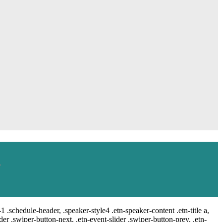
-1 .schedule-header, .speaker-style4 .etn-speaker-content .etn-title a,
ider .swiper-button-next, .etn-event-slider .swiper-button-prev, .etn-