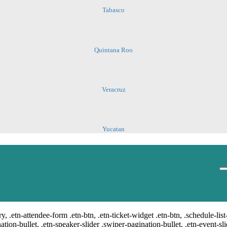
Tabasco
Quintana Roo
Veracruz
Yucatan
ste.
ry, .etn-attendee-form .etn-btn, .etn-ticket-widget .etn-btn, .schedule-list
nation-bullet, .etn-speaker-slider .swiper-pagination-bullet, .etn-event-sl