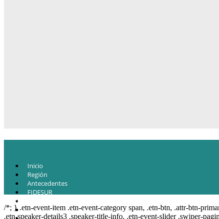
Inicio
Región
Antecedentes
FIDESUR
© Copyright 2021.
FIDESUR
Fideicomiso para el Desarrollo Regional del Sur Sure
Estrategia Regional
/*; } .etn-event-item .etn-event-category span, .etn-btn, .attr-btn-prima
Planes y estudio
.etn-speaker-details3 .speaker-title-info, .etn-event-slider .swiper-pagi
Proyectos