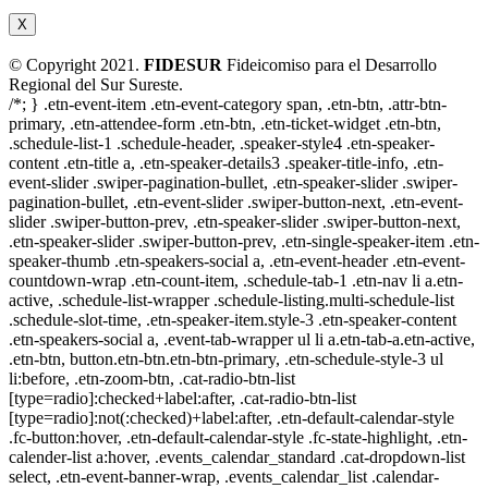
X
© Copyright 2021.
FIDESUR
Fideicomiso para el Desarrollo
Regional del Sur Sureste.
/*; } .etn-event-item .etn-event-category span, .etn-btn, .attr-btn-
primary, .etn-attendee-form .etn-btn, .etn-ticket-widget .etn-btn,
.schedule-list-1 .schedule-header, .speaker-style4 .etn-speaker-
content .etn-title a, .etn-speaker-details3 .speaker-title-info, .etn-
event-slider .swiper-pagination-bullet, .etn-speaker-slider .swiper-
pagination-bullet, .etn-event-slider .swiper-button-next, .etn-event-
slider .swiper-button-prev, .etn-speaker-slider .swiper-button-next,
.etn-speaker-slider .swiper-button-prev, .etn-single-speaker-item .etn-
speaker-thumb .etn-speakers-social a, .etn-event-header .etn-event-
countdown-wrap .etn-count-item, .schedule-tab-1 .etn-nav li a.etn-
active, .schedule-list-wrapper .schedule-listing.multi-schedule-list
.schedule-slot-time, .etn-speaker-item.style-3 .etn-speaker-content
.etn-speakers-social a, .event-tab-wrapper ul li a.etn-tab-a.etn-active,
.etn-btn, button.etn-btn.etn-btn-primary, .etn-schedule-style-3 ul
li:before, .etn-zoom-btn, .cat-radio-btn-list
[type=radio]:checked+label:after, .cat-radio-btn-list
[type=radio]:not(:checked)+label:after, .etn-default-calendar-style
.fc-button:hover, .etn-default-calendar-style .fc-state-highlight, .etn-
calender-list a:hover, .events_calendar_standard .cat-dropdown-list
select, .etn-event-banner-wrap, .events_calendar_list .calendar-