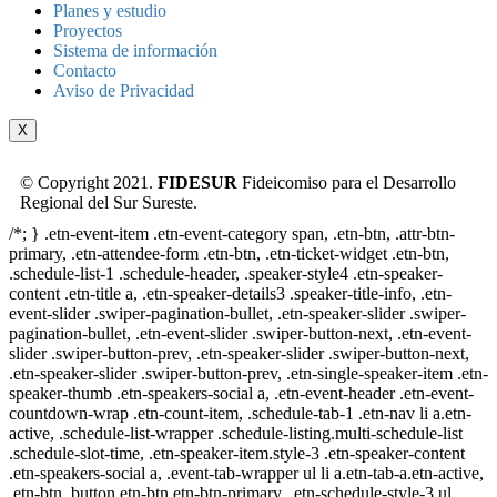
Planes y estudio
Proyectos
Sistema de información
Contacto
Aviso de Privacidad
X
© Copyright 2021.
FIDESUR
Fideicomiso para el Desarrollo
Regional del Sur Sureste.
/*; } .etn-event-item .etn-event-category span, .etn-btn, .attr-btn-
primary, .etn-attendee-form .etn-btn, .etn-ticket-widget .etn-btn,
.schedule-list-1 .schedule-header, .speaker-style4 .etn-speaker-
content .etn-title a, .etn-speaker-details3 .speaker-title-info, .etn-
event-slider .swiper-pagination-bullet, .etn-speaker-slider .swiper-
pagination-bullet, .etn-event-slider .swiper-button-next, .etn-event-
slider .swiper-button-prev, .etn-speaker-slider .swiper-button-next,
.etn-speaker-slider .swiper-button-prev, .etn-single-speaker-item .etn-
speaker-thumb .etn-speakers-social a, .etn-event-header .etn-event-
countdown-wrap .etn-count-item, .schedule-tab-1 .etn-nav li a.etn-
active, .schedule-list-wrapper .schedule-listing.multi-schedule-list
.schedule-slot-time, .etn-speaker-item.style-3 .etn-speaker-content
.etn-speakers-social a, .event-tab-wrapper ul li a.etn-tab-a.etn-active,
.etn-btn, button.etn-btn.etn-btn-primary, .etn-schedule-style-3 ul