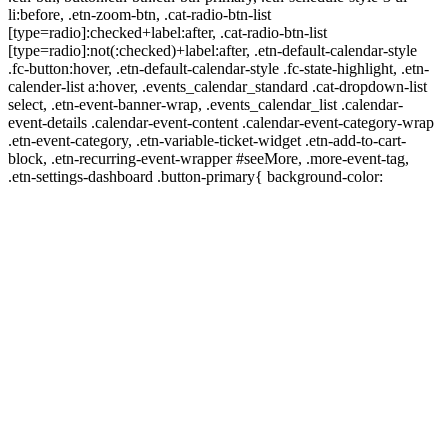
li:before, .etn-zoom-btn, .cat-radio-btn-list
[type=radio]:checked+label:after, .cat-radio-btn-list
[type=radio]:not(:checked)+label:after, .etn-default-calendar-style
.fc-button:hover, .etn-default-calendar-style .fc-state-highlight, .etn-
calender-list a:hover, .events_calendar_standard .cat-dropdown-list
select, .etn-event-banner-wrap, .events_calendar_list .calendar-
event-details .calendar-event-content .calendar-event-category-wrap
.etn-event-category, .etn-variable-ticket-widget .etn-add-to-cart-
block, .etn-recurring-event-wrapper #seeMore, .more-event-tag,
.etn-settings-dashboard .button-primary{ background-color: