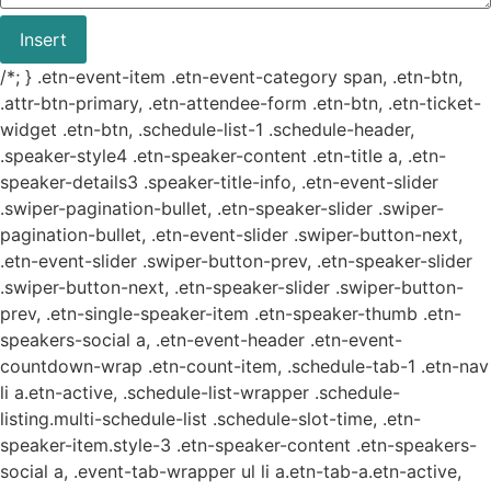
Insert
/*; } .etn-event-item .etn-event-category span, .etn-btn,
.attr-btn-primary, .etn-attendee-form .etn-btn, .etn-ticket-
widget .etn-btn, .schedule-list-1 .schedule-header,
.speaker-style4 .etn-speaker-content .etn-title a, .etn-
speaker-details3 .speaker-title-info, .etn-event-slider
.swiper-pagination-bullet, .etn-speaker-slider .swiper-
pagination-bullet, .etn-event-slider .swiper-button-next,
.etn-event-slider .swiper-button-prev, .etn-speaker-slider
.swiper-button-next, .etn-speaker-slider .swiper-button-
prev, .etn-single-speaker-item .etn-speaker-thumb .etn-
speakers-social a, .etn-event-header .etn-event-
countdown-wrap .etn-count-item, .schedule-tab-1 .etn-nav
li a.etn-active, .schedule-list-wrapper .schedule-
listing.multi-schedule-list .schedule-slot-time, .etn-
speaker-item.style-3 .etn-speaker-content .etn-speakers-
social a, .event-tab-wrapper ul li a.etn-tab-a.etn-active,