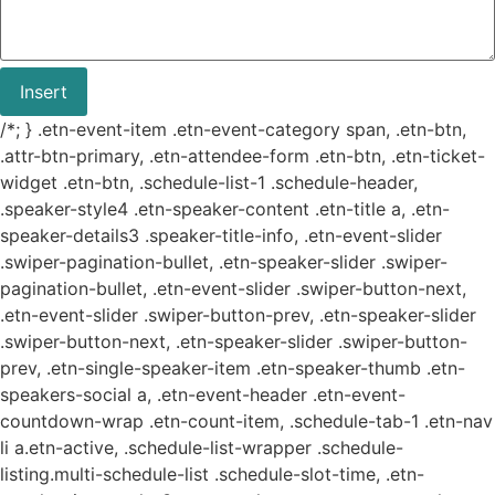
Insert
/*; } .etn-event-item .etn-event-category span, .etn-btn,
.attr-btn-primary, .etn-attendee-form .etn-btn, .etn-ticket-
widget .etn-btn, .schedule-list-1 .schedule-header,
.speaker-style4 .etn-speaker-content .etn-title a, .etn-
speaker-details3 .speaker-title-info, .etn-event-slider
.swiper-pagination-bullet, .etn-speaker-slider .swiper-
pagination-bullet, .etn-event-slider .swiper-button-next,
.etn-event-slider .swiper-button-prev, .etn-speaker-slider
.swiper-button-next, .etn-speaker-slider .swiper-button-
prev, .etn-single-speaker-item .etn-speaker-thumb .etn-
speakers-social a, .etn-event-header .etn-event-
countdown-wrap .etn-count-item, .schedule-tab-1 .etn-nav
li a.etn-active, .schedule-list-wrapper .schedule-
listing.multi-schedule-list .schedule-slot-time, .etn-