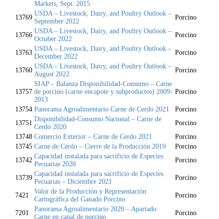
Markets, Sept. 2015
USDA – Livestock, Dairy, and Poultry Outlook –
13769
Porcino
September 2022
USDA – Livestock, Dairy, and Poultry Outlook –
13766
Porcino
Octuber 2022
USDA – Livestock, Dairy, and Poultry Outlook –
13763
Porcino
December 2022
USDA – Livestock, Dairy, and Poultry Outlook –
13760
Porcino
August 2022
SIAP – Balanza Disponibilidad-Consumo – Carne
13757
de porcino (carne encapote y subproductos) 2009-
Porcino
2013
13754
Panorama Agroalimentario Carne de Cerdo 2021
Porcino
Disponibilidad-Consumo Nacional – Carne de
13751
Porcino
Cerdo 2020
13748
Comercio Exterior – Carne de Cerdo 2021
Porcino
13745
Carne de Cerdo – Cierre de la Producción 2019
Porcino
Capacidad instalada para sacrificio de Especies
13742
Porcino
Pecuarias 2020
Capacidad instalada para sacrificio de Especies
13739
Porcino
Pecuarias – Diciembre 2021
Valor de la Producción y Representación
7421
Porcino
Cartográfica del Ganado Porcino
Panorama Agroalimentario 2020 – Apartado
7201
Porcino
Carne en canal de porcino