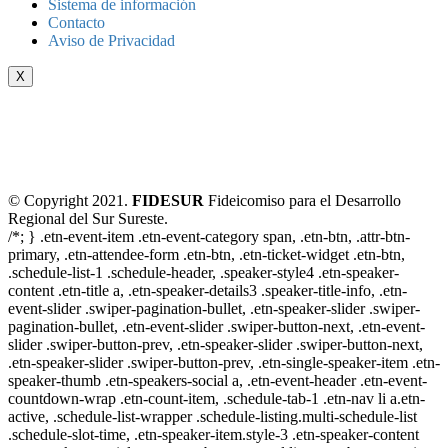
Sistema de información
Contacto
Aviso de Privacidad
X
© Copyright 2021.
FIDESUR
Fideicomiso para el Desarrollo
Regional del Sur Sureste.
/*; } .etn-event-item .etn-event-category span, .etn-btn, .attr-btn-
primary, .etn-attendee-form .etn-btn, .etn-ticket-widget .etn-btn,
.schedule-list-1 .schedule-header, .speaker-style4 .etn-speaker-
content .etn-title a, .etn-speaker-details3 .speaker-title-info, .etn-
event-slider .swiper-pagination-bullet, .etn-speaker-slider .swiper-
pagination-bullet, .etn-event-slider .swiper-button-next, .etn-event-
slider .swiper-button-prev, .etn-speaker-slider .swiper-button-next,
.etn-speaker-slider .swiper-button-prev, .etn-single-speaker-item .etn-
speaker-thumb .etn-speakers-social a, .etn-event-header .etn-event-
countdown-wrap .etn-count-item, .schedule-tab-1 .etn-nav li a.etn-
active, .schedule-list-wrapper .schedule-listing.multi-schedule-list
.schedule-slot-time, .etn-speaker-item.style-3 .etn-speaker-content