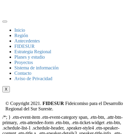
Inicio
Región
Antecedentes
FIDESUR
Estrategia Regional
Planes y estudio
Proyectos
Sistema de información
Contacto
Aviso de Privacidad
X
© Copyright 2021.
FIDESUR
Fideicomiso para el Desarrollo
Regional del Sur Sureste.
/*; } .etn-event-item .etn-event-category span, .etn-btn, .attr-btn-
primary, .etn-attendee-form .etn-btn, .etn-ticket-widget .etn-btn,
.schedule-list-1 .schedule-header, .speaker-style4 .etn-speaker-
content .etn-title a, .etn-speaker-details3 .speaker-title-info, .etn-