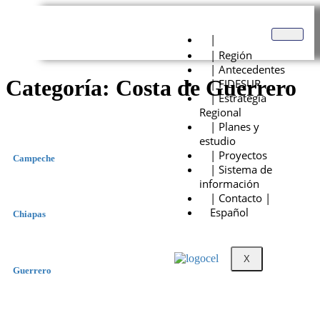
|
| Región
| Antecedentes
Categoría:
Costa de Guerrero
| FIDESUR
| Estrategia
Regional
| Planes y
estudio
| Proyectos
Campeche
| Sistema de
información
| Contacto |
Español
Chiapas
X
Guerrero