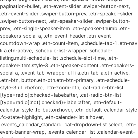
pagination-bullet, .etn-event-slider .swiper-button-next,
.etn-event-slider .swiper-button-prev, .etn-speaker-slider
.swiper-button-next, .etn-speaker-slider .swiper-button-
prev, .etn-single-speaker-item .etn-speaker-thumb .etn-
speakers-social a, .etn-event-header .etn-event-
countdown-wrap .etn-count-item, .schedule-tab-1 .etn-nav
li a.etn-active, .schedule-list-wrapper .schedule-
listing.multi-schedule-list .schedule-slot-time, .etn-
speaker-item.style-3 .etn-speaker-content .etn-speakers-
social a, .event-tab-wrapper ul li a.etn-tab-a.etn-active,
.etn-btn, button.etn-btn.etn-btn-primary, .etn-schedule-
style-3 ul li:before, .etn-zoom-btn, .cat-radio-btn-list
[type=radio]:checked+label:after, .cat-radio-btn-list
[type=radio]:not(:checked)+label:after, .etn-default-
calendar-style .fc-button:hover, .etn-default-calendar-style
.fc-state-highlight, .etn-calender-list a:hover,
.events_calendar_standard .cat-dropdown-list select, .etn-
event-banner-wrap, .events_calendar_list .calendar-event-