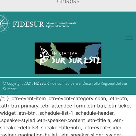
Chiapas
© Copyright 2021.
FIDESUR
Fideicomiso para el Desarrollo Regional del Sur
Sureste.
/*; } .etn-event-item .etn-event-category span, .etn-btn,
.attr-btn-primary, .etn-attendee-form .etn-btn, .etn-ticket-
widget .etn-btn, .schedule-list-1 .schedule-header,
.speaker-style4 .etn-speaker-content .etn-title a, .etn-
speaker-details3 .speaker-title-info, .etn-event-slider
.swiper-pagination-bullet, .etn-speaker-slider .swiper-