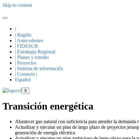
Skip to content
|
| Región
| Antecedentes
| FIDESUR
| Estrategia Regional
| Planes y estudio
| Proyectos
| Sistema de información
| Contacto |
Español
X
Transición energética
Abastecer gas natural con suficiencia para atender la demanda re
Actualizar y ejecutar un plan de largo plazo de proyectos jerar
generación de energía eléctrica
Actualizar y ejecutar un plan ambicioso de largo plazo para la p