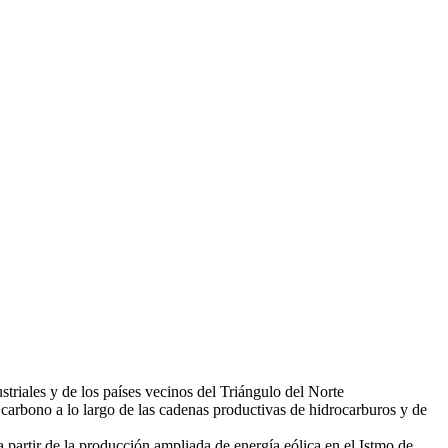
striales y de los países vecinos del Triángulo del Norte
 carbono a lo largo de las cadenas productivas de hidrocarburos y de
a partir de la producción ampliada de energía eólica en el Istmo de