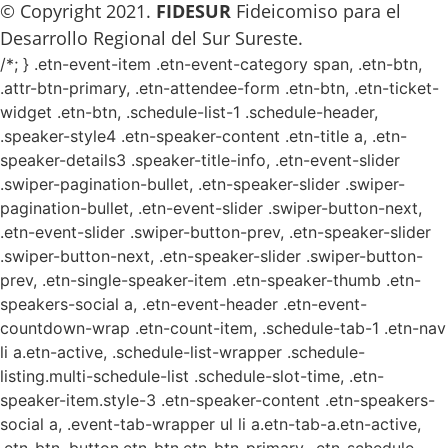
© Copyright 2021.
FIDESUR
Fideicomiso para el
Desarrollo Regional del Sur Sureste.
/*; } .etn-event-item .etn-event-category span, .etn-btn,
.attr-btn-primary, .etn-attendee-form .etn-btn, .etn-ticket-
widget .etn-btn, .schedule-list-1 .schedule-header,
.speaker-style4 .etn-speaker-content .etn-title a, .etn-
speaker-details3 .speaker-title-info, .etn-event-slider
.swiper-pagination-bullet, .etn-speaker-slider .swiper-
pagination-bullet, .etn-event-slider .swiper-button-next,
.etn-event-slider .swiper-button-prev, .etn-speaker-slider
.swiper-button-next, .etn-speaker-slider .swiper-button-
prev, .etn-single-speaker-item .etn-speaker-thumb .etn-
speakers-social a, .etn-event-header .etn-event-
countdown-wrap .etn-count-item, .schedule-tab-1 .etn-nav
li a.etn-active, .schedule-list-wrapper .schedule-
listing.multi-schedule-list .schedule-slot-time, .etn-
speaker-item.style-3 .etn-speaker-content .etn-speakers-
social a, .event-tab-wrapper ul li a.etn-tab-a.etn-active,
.etn-btn, button.etn-btn.etn-btn-primary, .etn-schedule-