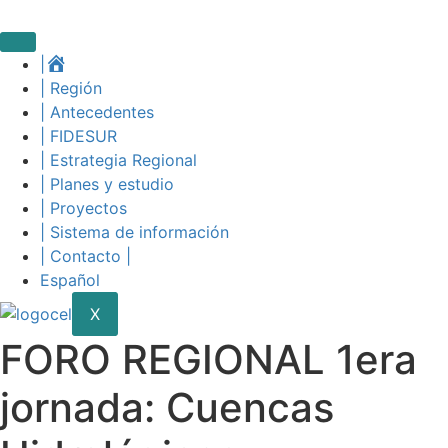
Skip
to
content
|
| Región
| Antecedentes
| FIDESUR
| Estrategia Regional
| Planes y estudio
| Proyectos
| Sistema de información
| Contacto |
Español
X
FORO REGIONAL 1era
jornada: Cuencas