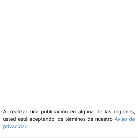
Papaloapan
Tuxpan Jamapa
Coatzacoalcos
Grijalva Usumacinta
Península de Yucatán
Río Balsas
Costa de Guerrero
Costa de Oaxaca
Costa de Chiapas
Al realizar una publicación en alguna de las regiones,
usted está aceptando los términos de nuestro
Aviso de
privacidad