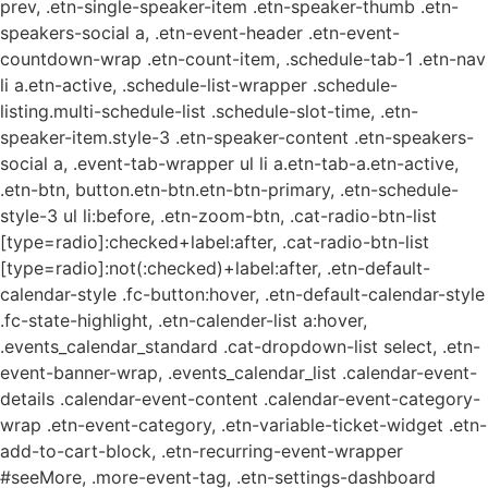
prev, .etn-single-speaker-item .etn-speaker-thumb .etn-
speakers-social a, .etn-event-header .etn-event-
countdown-wrap .etn-count-item, .schedule-tab-1 .etn-nav
li a.etn-active, .schedule-list-wrapper .schedule-
listing.multi-schedule-list .schedule-slot-time, .etn-
speaker-item.style-3 .etn-speaker-content .etn-speakers-
social a, .event-tab-wrapper ul li a.etn-tab-a.etn-active,
.etn-btn, button.etn-btn.etn-btn-primary, .etn-schedule-
style-3 ul li:before, .etn-zoom-btn, .cat-radio-btn-list
[type=radio]:checked+label:after, .cat-radio-btn-list
[type=radio]:not(:checked)+label:after, .etn-default-
calendar-style .fc-button:hover, .etn-default-calendar-style
.fc-state-highlight, .etn-calender-list a:hover,
.events_calendar_standard .cat-dropdown-list select, .etn-
event-banner-wrap, .events_calendar_list .calendar-event-
details .calendar-event-content .calendar-event-category-
wrap .etn-event-category, .etn-variable-ticket-widget .etn-
add-to-cart-block, .etn-recurring-event-wrapper
#seeMore, .more-event-tag, .etn-settings-dashboard