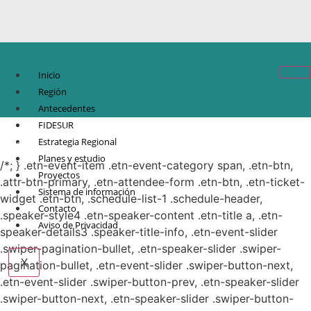
Inicio
Región
Antecedentes
FIDESUR
© Copyright 2021.
FIDESUR
Fideicomiso para el Desarrollo Regional del Sur
Estrategia Regional
Sureste.
Planes y estudio
/*; } .etn-event-item .etn-event-category span, .etn-btn,
Proyectos
.attr-btn-primary, .etn-attendee-form .etn-btn, .etn-ticket-
Sistema de información
widget .etn-btn, .schedule-list-1 .schedule-header,
Contacto
.speaker-style4 .etn-speaker-content .etn-title a, .etn-
Aviso de Privacidad
speaker-details3 .speaker-title-info, .etn-event-slider
.swiper-pagination-bullet, .etn-speaker-slider .swiper-
X
pagination-bullet, .etn-event-slider .swiper-button-next,
.etn-event-slider .swiper-button-prev, .etn-speaker-slider
.swiper-button-next, .etn-speaker-slider .swiper-button-