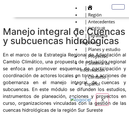
|
| Región
| Antecedentes
| FIDESUR
Manejo integral de Cuencas
| Estrategia
y subcuencas hidrológicas
Regional
| Planes y estudio
En el marco de la Estrategia Regional de Adaptación al
| Proyectos
Cambio Climático, una propuesta de actuación regional
| Sistema de
se enfoca en promover esquemas de participación y
información
coordinación de actores locales en torno a acciones de
| Contacto |
gobernanza en el manejo integral de cuencas y
Español
subcuencas. En este módulo se difunden los estudios,
instrumentos de planeación, acciones y proyectos en
X
curso, organizaciones vinculadas con la gestión de las
cuencas hidrológicas de la región Sur Sureste