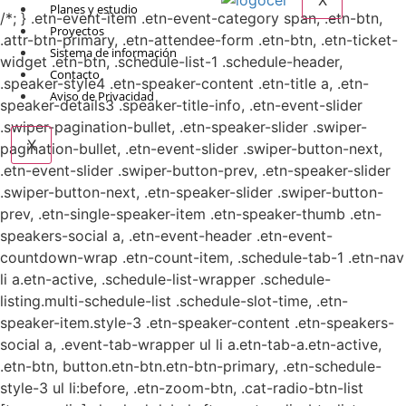
X
Planes y estudio
/*; } .etn-event-item .etn-event-category span, .etn-btn,
Proyectos
.attr-btn-primary, .etn-attendee-form .etn-btn, .etn-ticket-
Sistema de información
widget .etn-btn, .schedule-list-1 .schedule-header,
Contacto
.speaker-style4 .etn-speaker-content .etn-title a, .etn-
Aviso de Privacidad
speaker-details3 .speaker-title-info, .etn-event-slider
.swiper-pagination-bullet, .etn-speaker-slider .swiper-
X
pagination-bullet, .etn-event-slider .swiper-button-next,
.etn-event-slider .swiper-button-prev, .etn-speaker-slider
.swiper-button-next, .etn-speaker-slider .swiper-button-
prev, .etn-single-speaker-item .etn-speaker-thumb .etn-
speakers-social a, .etn-event-header .etn-event-
countdown-wrap .etn-count-item, .schedule-tab-1 .etn-nav
li a.etn-active, .schedule-list-wrapper .schedule-
listing.multi-schedule-list .schedule-slot-time, .etn-
speaker-item.style-3 .etn-speaker-content .etn-speakers-
social a, .event-tab-wrapper ul li a.etn-tab-a.etn-active,
.etn-btn, button.etn-btn.etn-btn-primary, .etn-schedule-
style-3 ul li:before, .etn-zoom-btn, .cat-radio-btn-list