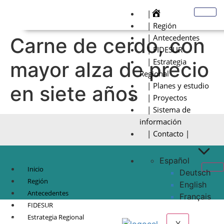
|
| Región
| Antecedentes
Carne de cerdo, con
| FIDESUR
| Estrategia
mayor alza de precio
Regional
| Planes y estudio
en siete años
| Proyectos
| Sistema de
información
| Contacto |
Español
Inicio
Deutsch
Región
English
Antecedentes
Français
FIDESUR
© Copyright 2021.
FIDESUR
Fideicomiso para el Desarrollo Regional del Sur
Estrategia Regional
Sureste.