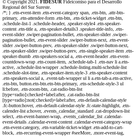
© Copyright 2021.
FIDESUR
Fideicomiso para el Desarrollo
Regional del Sur Sureste.
/*; } .etn-event-item .etn-event-category span, .etn-btn, .attr-btn-
primary, .etn-attendee-form .etn-btn, .etn-ticket-widget .etn-btn,
.schedule-list-1 .schedule-header, .speaker-style4 .etn-speaker-
content .etn-title a, .etn-speaker-details3 .speaker-title-info, .etn-
event-slider .swiper-pagination-bullet, .etn-speaker-slider .swiper-
pagination-bullet, .etn-event-slider .swiper-button-next, .etn-event-
slider .swiper-button-prev, .etn-speaker-slider .swiper-button-next,
.etn-speaker-slider .swiper-button-prev, .etn-single-speaker-item .etn-
speaker-thumb .etn-speakers-social a, .etn-event-header .etn-event-
countdown-wrap .etn-count-item, .schedule-tab-1 .etn-nav li a.etn-
active, .schedule-list-wrapper .schedule-listing.multi-schedule-list
.schedule-slot-time, .etn-speaker-item.style-3 .etn-speaker-content
.etn-speakers-social a, .event-tab-wrapper ul li a.etn-tab-a.etn-active,
.etn-btn, button.etn-btn.etn-btn-primary, .etn-schedule-style-3 ul
li:before, .etn-zoom-btn, .cat-radio-btn-list
[type=radio]:checked+label:after, .cat-radio-btn-list
[type=radio]:not(:checked)+label:after, .etn-default-calendar-style
.fc-button:hover, .etn-default-calendar-style .fc-state-highlight, .etn-
calender-list a:hover, .events_calendar_standard .cat-dropdown-list
select, .etn-event-banner-wrap, .events_calendar_list .calendar-
event-details .calendar-event-content .calendar-event-category-wrap
.etn-event-category, .etn-variable-ticket-widget .etn-add-to-cart-
block, .etn-recurring-event-wrapper #seeMore, .more-event-tag,