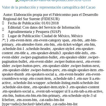
Valor de la producción y representación cartográfica del Cacao
Autor: Elaboración propia por el Fideicomiso para el Desarrollo
Regional del Sur Sureste (FIDESUR)
Fecha de Publicación: 01/01/2018
Editorial: Con datos del Servicio de Información
Agroalimentaria y Pesquera (SIAP)
Lugar de Publicación: Ciudad de México, México
/*; } .etn-event-item .etn-event-category span, .etn-btn, .attr-btn-
primary, .etn-attendee-form .etn-btn, .etn-ticket-widget .etn-btn,
.schedule-list-1 .schedule-header, .speaker-style4 .etn-speaker-
content .etn-title a, .etn-speaker-details3 .speaker-title-info, .etn-
event-slider .swiper-pagination-bullet, .etn-speaker-slider .swiper-
pagination-bullet, .etn-event-slider .swiper-button-next, .etn-event-
slider .swiper-button-prev, .etn-speaker-slider .swiper-button-next,
.etn-speaker-slider .swiper-button-prev, .etn-single-speaker-item .etn-
speaker-thumb .etn-speakers-social a, .etn-event-header .etn-event-
countdown-wrap .etn-count-item, .schedule-tab-1 .etn-nav li a.etn-
active, .schedule-list-wrapper .schedule-listing.multi-schedule-list
.schedule-slot-time, .etn-speaker-item.style-3 .etn-speaker-content
.etn-speakers-social a, .event-tab-wrapper ul li a.etn-tab-a.etn-active,
.etn-btn, button.etn-btn.etn-btn-primary, .etn-schedule-style-3 ul
li:before, .etn-zoom-btn, .cat-radio-btn-list
[type=radio]:checked+label:after, .cat-radio-btn-list