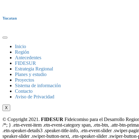
Yucatan
Inicio
Región
Antecedentes
FIDESUR
Estrategia Regional
Planes y estudio
Proyectos
Sistema de información
Contacto
Aviso de Privacidad
X
© Copyright 2021.
FIDESUR
Fideicomiso para el Desarrollo Region
/*; } .etn-event-item .etn-event-category span, .etn-btn, .attr-btn-prima
.etn-speaker-details3 .speaker-title-info, .etn-event-slider .swiper-pagi
speaker-slider .swiper-button-next, .etn-speaker-slider .swiper-button