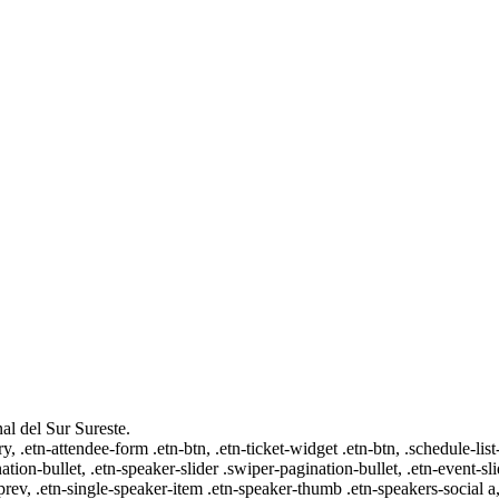
al del Sur Sureste.
ry, .etn-attendee-form .etn-btn, .etn-ticket-widget .etn-btn, .schedule-list
nation-bullet, .etn-speaker-slider .swiper-pagination-bullet, .etn-event-sl
-prev, .etn-single-speaker-item .etn-speaker-thumb .etn-speakers-social