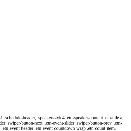
-1 .schedule-header, .speaker-style4 .etn-speaker-content .etn-title a,
ider .swiper-button-next, .etn-event-slider .swiper-button-prev, .etn-
 a, .etn-event-header .etn-event-countdown-wrap .etn-count-item,