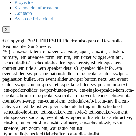
Proyectos
Sistema de información
Contacto
Aviso de Privacidad
X
© Copyright 2021.
FIDESUR
Fideicomiso para el Desarrollo
Regional del Sur Sureste.
/*; } .etn-event-item .etn-event-category span, .etn-btn, .attr-btn-
primary, .etn-attendee-form .etn-btn, .etn-ticket-widget .etn-btn,
.schedule-list-1 .schedule-header, .speaker-style4 .etn-speaker-
content .etn-title a, .etn-speaker-details3 .speaker-title-info, .etn-
event-slider .swiper-pagination-bullet, .etn-speaker-slider .swiper-
pagination-bullet, .etn-event-slider .swiper-button-next, .etn-event-
slider .swiper-button-prev, .etn-speaker-slider .swiper-button-next,
.etn-speaker-slider .swiper-button-prev, .etn-single-speaker-item .etn-
speaker-thumb .etn-speakers-social a, .etn-event-header .etn-event-
countdown-wrap .etn-count-item, .schedule-tab-1 .etn-nav li a.etn-
active, .schedule-list-wrapper .schedule-listing.multi-schedule-list
.schedule-slot-time, .etn-speaker-item.style-3 .etn-speaker-content
.etn-speakers-social a, .event-tab-wrapper ul li a.etn-tab-a.etn-active,
.etn-btn, button.etn-btn.etn-btn-primary, .etn-schedule-style-3 ul
li:before, .etn-zoom-btn, .cat-radio-btn-list
[type=radio]:checked+label:after, .cat-radio-btn-list