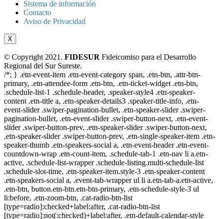
Sistema de información
Contacto
Aviso de Privacidad
X
© Copyright 2021.
FIDESUR
Fideicomiso para el Desarrollo
Regional del Sur Sureste.
/*; } .etn-event-item .etn-event-category span, .etn-btn, .attr-btn-
primary, .etn-attendee-form .etn-btn, .etn-ticket-widget .etn-btn,
.schedule-list-1 .schedule-header, .speaker-style4 .etn-speaker-
content .etn-title a, .etn-speaker-details3 .speaker-title-info, .etn-
event-slider .swiper-pagination-bullet, .etn-speaker-slider .swiper-
pagination-bullet, .etn-event-slider .swiper-button-next, .etn-event-
slider .swiper-button-prev, .etn-speaker-slider .swiper-button-next,
.etn-speaker-slider .swiper-button-prev, .etn-single-speaker-item .etn-
speaker-thumb .etn-speakers-social a, .etn-event-header .etn-event-
countdown-wrap .etn-count-item, .schedule-tab-1 .etn-nav li a.etn-
active, .schedule-list-wrapper .schedule-listing.multi-schedule-list
.schedule-slot-time, .etn-speaker-item.style-3 .etn-speaker-content
.etn-speakers-social a, .event-tab-wrapper ul li a.etn-tab-a.etn-active,
.etn-btn, button.etn-btn.etn-btn-primary, .etn-schedule-style-3 ul
li:before, .etn-zoom-btn, .cat-radio-btn-list
[type=radio]:checked+label:after, .cat-radio-btn-list
[type=radio]:not(:checked)+label:after, .etn-default-calendar-style