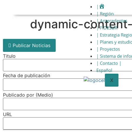
|
| Región
dynamic-content
| Antecedentes
| FIDESUR
| Estrategia Regi
| Planes y estudi
Publicar Noticias
| Proyectos
Titulo
| Sistema de inf
| Contacto |
Español
Fecha de publicación
X
Publicado por (Medio)
URL