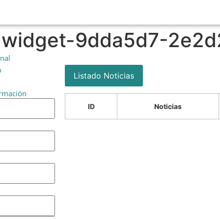
-widget-9dda5d7-2e2d
onal
o
Listado Noticias
ormación
ID
Noticias