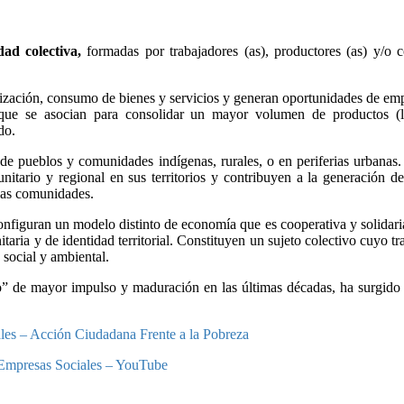
ad colectiva,
formadas por trabajadores (as), productores (as) y/o
ización, consumo de bienes y servicios y generan oportunidades de em
, que se asocian para consolidar un mayor volumen de productos (lo
do.
 de pueblos y comunidades indígenas, rurales, o en periferias urbana
unitario y regional en sus territorios y contribuyen a la generación 
 las comunidades.
nfiguran un modelo distinto de economía que es cooperativa y solidaria
taria y de identidad territorial. Constituyen un sujeto colectivo cuyo 
 social y ambiental.
o” de mayor impulso y maduración en las últimas décadas, ha surgido 
ales – Acción Ciudadana Frente a la Pobreza
as Empresas Sociales – YouTube