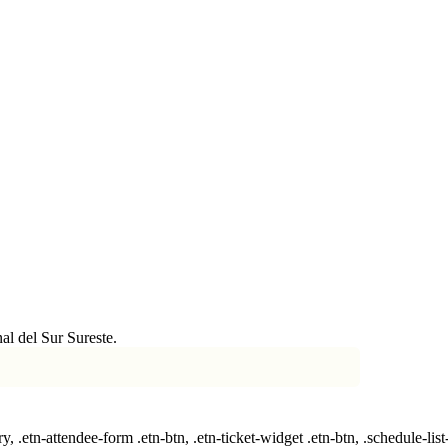
al del Sur Sureste.
ry, .etn-attendee-form .etn-btn, .etn-ticket-widget .etn-btn, .schedule-list