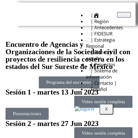
|
| Región
| Antecedentes
| FIDESUR
| Estrategia
Encuentro de Agencias y
Regional
Organizaciones de la Sociedad civil con
| Planes y
proyectos de resiliencia costera en los
estudio
| Proyectos
estados del Sur Sureste de México
| Sistema de
información
Programa del encuentro
| Contacto |
Español
Sesión 1 - martes 13 Jun 2023
Video sesión completa
X
Presentaciones
Sesión 2 - martes 27 Jun 2023
Video sesión completa