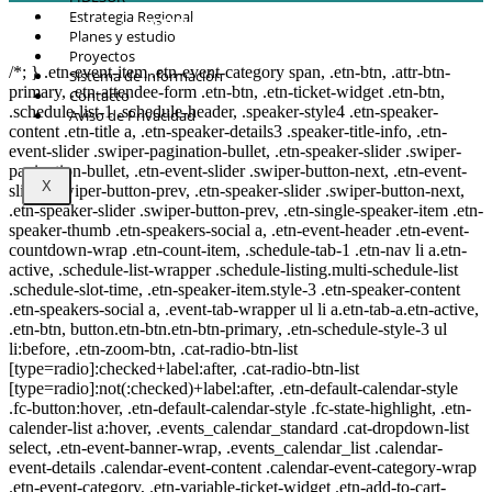
Estrategia Regional
© Copyright 2021.
FIDESUR
Fideicomiso para el Desarrollo Regional del
Planes y estudio
Sur Sureste.
Proyectos
/*; } .etn-event-item .etn-event-category span, .etn-btn, .attr-btn-
Sistema de información
primary, .etn-attendee-form .etn-btn, .etn-ticket-widget .etn-btn,
Contacto
.schedule-list-1 .schedule-header, .speaker-style4 .etn-speaker-
Aviso de Privacidad
content .etn-title a, .etn-speaker-details3 .speaker-title-info, .etn-
event-slider .swiper-pagination-bullet, .etn-speaker-slider .swiper-
pagination-bullet, .etn-event-slider .swiper-button-next, .etn-event-
X
slider .swiper-button-prev, .etn-speaker-slider .swiper-button-next,
.etn-speaker-slider .swiper-button-prev, .etn-single-speaker-item .etn-
speaker-thumb .etn-speakers-social a, .etn-event-header .etn-event-
countdown-wrap .etn-count-item, .schedule-tab-1 .etn-nav li a.etn-
active, .schedule-list-wrapper .schedule-listing.multi-schedule-list
.schedule-slot-time, .etn-speaker-item.style-3 .etn-speaker-content
.etn-speakers-social a, .event-tab-wrapper ul li a.etn-tab-a.etn-active,
.etn-btn, button.etn-btn.etn-btn-primary, .etn-schedule-style-3 ul
li:before, .etn-zoom-btn, .cat-radio-btn-list
[type=radio]:checked+label:after, .cat-radio-btn-list
[type=radio]:not(:checked)+label:after, .etn-default-calendar-style
.fc-button:hover, .etn-default-calendar-style .fc-state-highlight, .etn-
calender-list a:hover, .events_calendar_standard .cat-dropdown-list
select, .etn-event-banner-wrap, .events_calendar_list .calendar-
event-details .calendar-event-content .calendar-event-category-wrap
.etn-event-category, .etn-variable-ticket-widget .etn-add-to-cart-