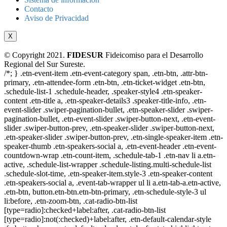
Contacto
Aviso de Privacidad
X
© Copyright 2021.
FIDESUR
Fideicomiso para el Desarrollo
Regional del Sur Sureste.
/*; } .etn-event-item .etn-event-category span, .etn-btn, .attr-btn-
primary, .etn-attendee-form .etn-btn, .etn-ticket-widget .etn-btn,
.schedule-list-1 .schedule-header, .speaker-style4 .etn-speaker-
content .etn-title a, .etn-speaker-details3 .speaker-title-info, .etn-
event-slider .swiper-pagination-bullet, .etn-speaker-slider .swiper-
pagination-bullet, .etn-event-slider .swiper-button-next, .etn-event-
slider .swiper-button-prev, .etn-speaker-slider .swiper-button-next,
.etn-speaker-slider .swiper-button-prev, .etn-single-speaker-item .etn-
speaker-thumb .etn-speakers-social a, .etn-event-header .etn-event-
countdown-wrap .etn-count-item, .schedule-tab-1 .etn-nav li a.etn-
active, .schedule-list-wrapper .schedule-listing.multi-schedule-list
.schedule-slot-time, .etn-speaker-item.style-3 .etn-speaker-content
.etn-speakers-social a, .event-tab-wrapper ul li a.etn-tab-a.etn-active,
.etn-btn, button.etn-btn.etn-btn-primary, .etn-schedule-style-3 ul
li:before, .etn-zoom-btn, .cat-radio-btn-list
[type=radio]:checked+label:after, .cat-radio-btn-list
[type=radio]:not(:checked)+label:after, .etn-default-calendar-style