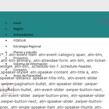
Inicio
Región
Antecedentes
FIDESUR
© Copyright 2021.
FIDESUR
Fideicomiso para el Desarrollo Regional del Sur
Estrategia Regional
Sureste.
Planes y estudio
/*; } .etn-event-item .etn-event-category span, .etn-btn,
Proyectos
.attr-btn-primary, .etn-attendee-form .etn-btn, .etn-ticket-
Sistema de información
widget .etn-btn, .schedule-list-1 .schedule-header,
Contacto
.speaker-style4 .etn-speaker-content .etn-title a, .etn-
Aviso de Privacidad
speaker-details3 .speaker-title-info, .etn-event-slider
.swiper-pagination-bullet, .etn-speaker-slider .swiper-
X
pagination-bullet, .etn-event-slider .swiper-button-next,
.etn-event-slider .swiper-button-prev, .etn-speaker-slider
.swiper-button-next, .etn-speaker-slider .swiper-button-
prev, .etn-single-speaker-item .etn-speaker-thumb .etn-