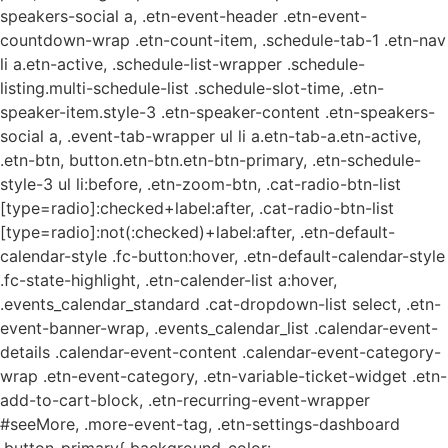
speakers-social a, .etn-event-header .etn-event-
countdown-wrap .etn-count-item, .schedule-tab-1 .etn-nav
li a.etn-active, .schedule-list-wrapper .schedule-
listing.multi-schedule-list .schedule-slot-time, .etn-
speaker-item.style-3 .etn-speaker-content .etn-speakers-
social a, .event-tab-wrapper ul li a.etn-tab-a.etn-active,
.etn-btn, button.etn-btn.etn-btn-primary, .etn-schedule-
style-3 ul li:before, .etn-zoom-btn, .cat-radio-btn-list
[type=radio]:checked+label:after, .cat-radio-btn-list
[type=radio]:not(:checked)+label:after, .etn-default-
calendar-style .fc-button:hover, .etn-default-calendar-style
.fc-state-highlight, .etn-calender-list a:hover,
.events_calendar_standard .cat-dropdown-list select, .etn-
event-banner-wrap, .events_calendar_list .calendar-event-
details .calendar-event-content .calendar-event-category-
wrap .etn-event-category, .etn-variable-ticket-widget .etn-
add-to-cart-block, .etn-recurring-event-wrapper
#seeMore, .more-event-tag, .etn-settings-dashboard