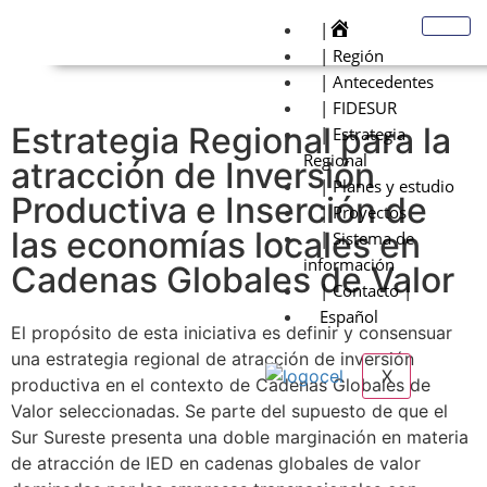
|
| Región
| Antecedentes
| FIDESUR
Estrategia Regional para la
| Estrategia
Regional
atracción de Inversión
| Planes y estudio
Productiva e Inserción de
| Proyectos
las economías locales en
| Sistema de
información
Cadenas Globales de Valor
| Contacto |
Español
El propósito de esta iniciativa es definir y consensuar
una estrategia regional de atracción de inversión
X
productiva en el contexto de Cadenas Globales de
Valor seleccionadas. Se parte del supuesto de que el
Sur Sureste presenta una doble marginación en materia
de atracción de IED en cadenas globales de valor