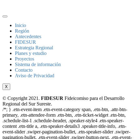
Inicio
Región
Antecedentes
FIDESUR
Estrategia Regional
Planes y estudio
Proyectos
Sistema de información
Contacto
Aviso de Privacidad
X
© Copyright 2021.
FIDESUR
Fideicomiso para el Desarrollo
Regional del Sur Sureste.
/*; } .etn-event-item .etn-event-category span, .etn-btn, .attr-btn-
primary, .etn-attendee-form .etn-btn, .etn-ticket-widget .etn-btn,
.schedule-list-1 .schedule-header, .speaker-style4 .etn-speaker-
content .etn-title a, .etn-speaker-details3 .speaker-title-info, .etn-
event-slider .swiper-pagination-bullet, .etn-speaker-slider .swiper-
pagination-bullet, .etn-event-slider .swiper-button-next, .etn-event-