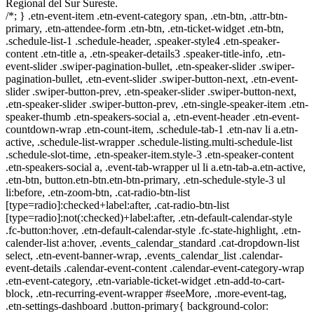
Regional del Sur Sureste.
/*; } .etn-event-item .etn-event-category span, .etn-btn, .attr-btn-
primary, .etn-attendee-form .etn-btn, .etn-ticket-widget .etn-btn,
.schedule-list-1 .schedule-header, .speaker-style4 .etn-speaker-
content .etn-title a, .etn-speaker-details3 .speaker-title-info, .etn-
event-slider .swiper-pagination-bullet, .etn-speaker-slider .swiper-
pagination-bullet, .etn-event-slider .swiper-button-next, .etn-event-
slider .swiper-button-prev, .etn-speaker-slider .swiper-button-next,
.etn-speaker-slider .swiper-button-prev, .etn-single-speaker-item .etn-
speaker-thumb .etn-speakers-social a, .etn-event-header .etn-event-
countdown-wrap .etn-count-item, .schedule-tab-1 .etn-nav li a.etn-
active, .schedule-list-wrapper .schedule-listing.multi-schedule-list
.schedule-slot-time, .etn-speaker-item.style-3 .etn-speaker-content
.etn-speakers-social a, .event-tab-wrapper ul li a.etn-tab-a.etn-active,
.etn-btn, button.etn-btn.etn-btn-primary, .etn-schedule-style-3 ul
li:before, .etn-zoom-btn, .cat-radio-btn-list
[type=radio]:checked+label:after, .cat-radio-btn-list
[type=radio]:not(:checked)+label:after, .etn-default-calendar-style
.fc-button:hover, .etn-default-calendar-style .fc-state-highlight, .etn-
calender-list a:hover, .events_calendar_standard .cat-dropdown-list
select, .etn-event-banner-wrap, .events_calendar_list .calendar-
event-details .calendar-event-content .calendar-event-category-wrap
.etn-event-category, .etn-variable-ticket-widget .etn-add-to-cart-
block, .etn-recurring-event-wrapper #seeMore, .more-event-tag,
.etn-settings-dashboard .button-primary{ background-color: