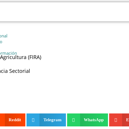
onal
io
formación
Agricultura (FIRA)
cia Sectorial
Reddit
Telegram
WhatsApp
E