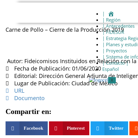
|
| Región
| Antecedentes
Carne de Pollo – Cierre de la Producción 2019
| FIDESUR
| Estrategia Regi
| Planes y estud
| Proyectos
| Sistema de in
Autor: Fideicomisos Instituidos en Relación con la 
| Contacto |
Fecha de Publicación: 01/06/2020
Español
Editorial: Dirección General Adjunta de Inteligen
X
Lugar de Publicación: Ciudad de México
URL
Documento
Compartir en:
Facebook
Pinterest
Twitter