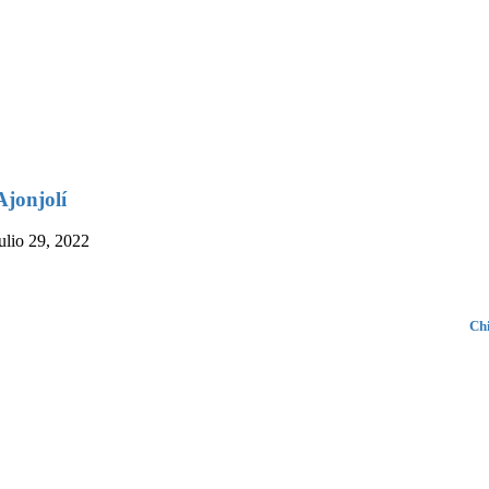
Ajonjolí
julio 29, 2022
Ch