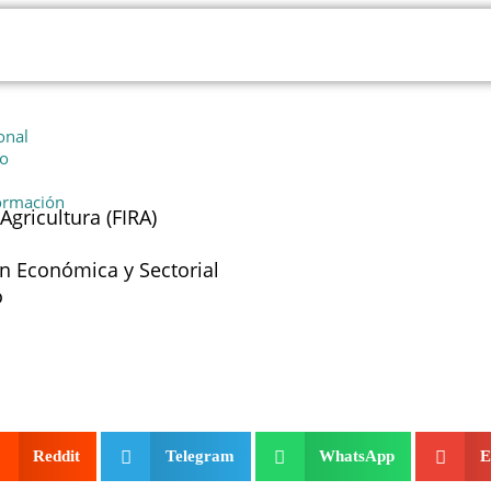
onal
io
formación
Agricultura (FIRA)
ón Económica y Sectorial
o
Reddit
Telegram
WhatsApp
E