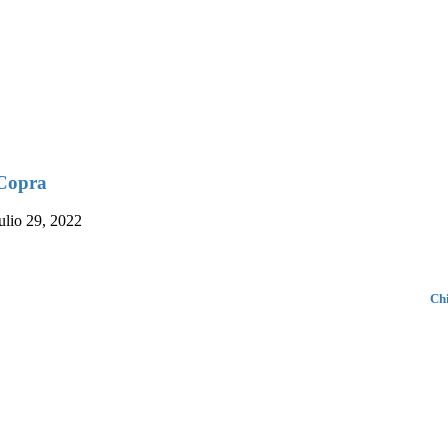
Copra
julio 29, 2022
Ch