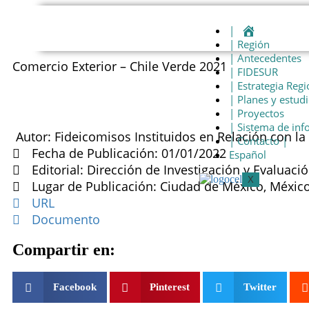
|
| Región
| Antecedentes
Comercio Exterior – Chile Verde 2021
| FIDESUR
| Estrategia Regi
| Planes y estud
| Proyectos
| Sistema de in
Autor: Fideicomisos Instituidos en Relación con la 
| Contacto |
Fecha de Publicación: 01/01/2022
Español
Editorial: Dirección de Investigación y Evaluaci
X
Lugar de Publicación: Ciudad de México, Méxic
URL
Documento
Compartir en:
Facebook
Pinterest
Twitter