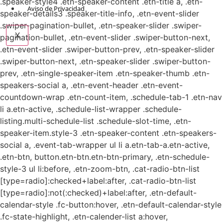
.speaker-style4 .etn-speaker-content .etn-title a, .etn-
Aviso de Privacidad
speaker-details3 .speaker-title-info, .etn-event-slider
.swiper-pagination-bullet, .etn-speaker-slider .swiper-
X
pagination-bullet, .etn-event-slider .swiper-button-next,
.etn-event-slider .swiper-button-prev, .etn-speaker-slider
.swiper-button-next, .etn-speaker-slider .swiper-button-
prev, .etn-single-speaker-item .etn-speaker-thumb .etn-
speakers-social a, .etn-event-header .etn-event-
countdown-wrap .etn-count-item, .schedule-tab-1 .etn-nav
li a.etn-active, .schedule-list-wrapper .schedule-
listing.multi-schedule-list .schedule-slot-time, .etn-
speaker-item.style-3 .etn-speaker-content .etn-speakers-
social a, .event-tab-wrapper ul li a.etn-tab-a.etn-active,
.etn-btn, button.etn-btn.etn-btn-primary, .etn-schedule-
style-3 ul li:before, .etn-zoom-btn, .cat-radio-btn-list
[type=radio]:checked+label:after, .cat-radio-btn-list
[type=radio]:not(:checked)+label:after, .etn-default-
calendar-style .fc-button:hover, .etn-default-calendar-style
.fc-state-highlight, .etn-calender-list a:hover,