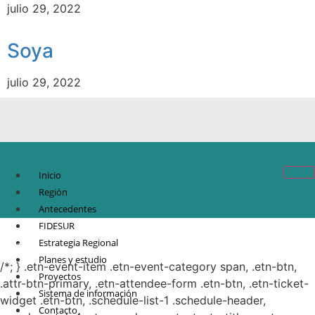
julio 29, 2022
Soya
julio 29, 2022
Inicio
Región
Antecedentes
FIDESUR
© Copyright 2021.
FIDESUR
Fideicomiso para el Desarrollo Regional del Sur
Estrategia Regional
Sureste.
Planes y estudio
/*; } .etn-event-item .etn-event-category span, .etn-btn,
Proyectos
.attr-btn-primary, .etn-attendee-form .etn-btn, .etn-ticket-
Sistema de información
widget .etn-btn, .schedule-list-1 .schedule-header,
Contacto