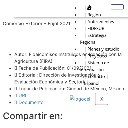
|
| Región
| Antecedentes
Comercio Exterior – Frijol 2021
| FIDESUR
| Estrategia
Regional
| Planes y estudio
Autor: Fideicomisos Instituidos en Relación con la
| Proyectos
Agricultura (FIRA)
| Sistema de
Fecha de Publicación: 01/09/2021
información
Editorial: Dirección de Investigación y
| Contacto |
Evaluación Económica y Sectorial
Español
Lugar de Publicación: Ciudad de México, México
URL
X
Documento
Compartir en: