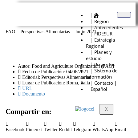
|
| Región
| Antecedentes
FAO – Perspectivas Alimentarias – Junio 2021
| FIDESUR
| Estrategia
Regional
| Planes y
estudio
| Proyectos
Autor: Food and Agriculture Organization (FAO)
| Sistema de
Fecha de Publicación: 04/06/2021
información
Editorial: Perspectivas Alimentarias
| Contacto |
Lugar de Publicación: Roma, Italia
URL
Español
Documento
X
Compartir en:
Facebook
Pinterest
Twitter
Reddit
Telegram
WhatsApp
Email