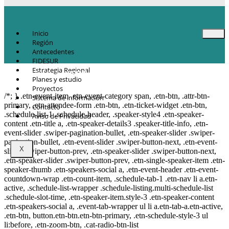
Inicio
Región
Antecedentes
FIDESUR
Estrategia Regional
© Copyright 2021.
FIDESUR
Fideicomiso para el Desarrollo Regional del
Planes y estudio
Sur Sureste.
Proyectos
/*; } .etn-event-item .etn-event-category span, .etn-btn, .attr-btn-
Sistema de información
primary, .etn-attendee-form .etn-btn, .etn-ticket-widget .etn-btn,
Contacto
.schedule-list-1 .schedule-header, .speaker-style4 .etn-speaker-
Aviso de Privacidad
content .etn-title a, .etn-speaker-details3 .speaker-title-info, .etn-
event-slider .swiper-pagination-bullet, .etn-speaker-slider .swiper-
pagination-bullet, .etn-event-slider .swiper-button-next, .etn-event-
X
slider .swiper-button-prev, .etn-speaker-slider .swiper-button-next,
.etn-speaker-slider .swiper-button-prev, .etn-single-speaker-item .etn-
speaker-thumb .etn-speakers-social a, .etn-event-header .etn-event-
countdown-wrap .etn-count-item, .schedule-tab-1 .etn-nav li a.etn-
active, .schedule-list-wrapper .schedule-listing.multi-schedule-list
.schedule-slot-time, .etn-speaker-item.style-3 .etn-speaker-content
.etn-speakers-social a, .event-tab-wrapper ul li a.etn-tab-a.etn-active,
.etn-btn, button.etn-btn.etn-btn-primary, .etn-schedule-style-3 ul
li:before, .etn-zoom-btn, .cat-radio-btn-list