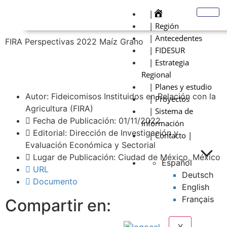
|
| Región
| Antecedentes
FIRA Perspectivas 2022 Maíz Grano
| FIDESUR
| Estrategia
Regional
| Planes y estudio
Autor: Fideicomisos Instituidos en Relación con la
| Proyectos
Agricultura (FIRA)
| Sistema de
Fecha de Publicación: 01/11/2022
información
Editorial: Dirección de Investigación y
| Contacto |
Evaluación Económica y Sectorial
Lugar de Publicación: Ciudad de México, México
Español
URL
Deutsch
Documento
English
Français
Compartir en: