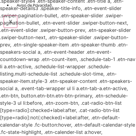
.speaker-style4 .etn-speaker-content .etn-title a, .etn-
Aviso de Privacidad
speaker-details3 .speaker-title-info, .etn-event-slider
.swiper-pagination-bullet, .etn-speaker-slider .swiper-
X
pagination-bullet, .etn-event-slider .swiper-button-next,
.etn-event-slider .swiper-button-prev, .etn-speaker-slider
.swiper-button-next, .etn-speaker-slider .swiper-button-
prev, .etn-single-speaker-item .etn-speaker-thumb .etn-
speakers-social a, .etn-event-header .etn-event-
countdown-wrap .etn-count-item, .schedule-tab-1 .etn-nav
li a.etn-active, .schedule-list-wrapper .schedule-
listing.multi-schedule-list .schedule-slot-time, .etn-
speaker-item.style-3 .etn-speaker-content .etn-speakers-
social a, .event-tab-wrapper ul li a.etn-tab-a.etn-active,
.etn-btn, button.etn-btn.etn-btn-primary, .etn-schedule-
style-3 ul li:before, .etn-zoom-btn, .cat-radio-btn-list
[type=radio]:checked+label:after, .cat-radio-btn-list
[type=radio]:not(:checked)+label:after, .etn-default-
calendar-style .fc-button:hover, .etn-default-calendar-style
.fc-state-highlight, .etn-calender-list a:hover,