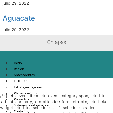
julio 29, 2022
Aguacate
julio 29, 2022
Chiapas
Inicio
Región
Antecedentes
FIDESUR
© Copyright 2021.
FIDESUR
Fideicomiso para el Desarrollo Regional del Sur
Estrategia Regional
Sureste.
Planes y estudio
/*; } .etn-event-item .etn-event-category span, .etn-btn,
Proyectos
.attr-btn-primary, .etn-attendee-form .etn-btn, .etn-ticket-
Sistema de información
widget .etn-btn, .schedule-list-1 .schedule-header,
Contacto