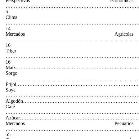
Perspectivas económicas
……………………………………………………………………
5
Clima
………………………………………………………………………
14
Mercados Agrícolas
……………………………………………………………………
16
Trigo
……………………………………………………………………
16
Maíz…………………………………………………………………
Sorgo
…………………………………………………………………………
Frijol………………………………………………………………
Soya
…………………………………………………………………………
Algodón……………………………………………………………
Café
…………………………………………………………………………
Azúcar……………………………………………………………
Mercados Pecuarios
…………………………………………………………………………
55