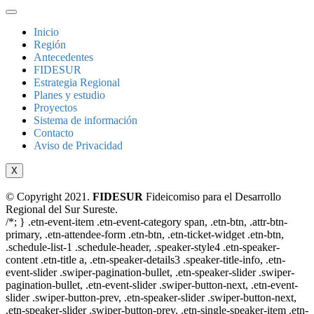
Inicio
Región
Antecedentes
FIDESUR
Estrategia Regional
Planes y estudio
Proyectos
Sistema de información
Contacto
Aviso de Privacidad
X
© Copyright 2021.
FIDESUR
Fideicomiso para el Desarrollo
Regional del Sur Sureste.
/*; } .etn-event-item .etn-event-category span, .etn-btn, .attr-btn-
primary, .etn-attendee-form .etn-btn, .etn-ticket-widget .etn-btn,
.schedule-list-1 .schedule-header, .speaker-style4 .etn-speaker-
content .etn-title a, .etn-speaker-details3 .speaker-title-info, .etn-
event-slider .swiper-pagination-bullet, .etn-speaker-slider .swiper-
pagination-bullet, .etn-event-slider .swiper-button-next, .etn-event-
slider .swiper-button-prev, .etn-speaker-slider .swiper-button-next,
.etn-speaker-slider .swiper-button-prev, .etn-single-speaker-item .etn-