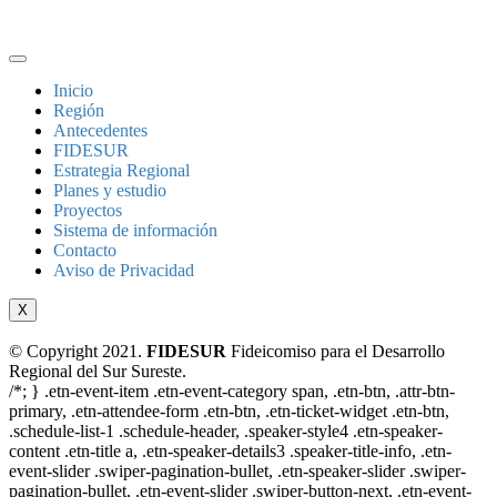
Inicio
Región
Antecedentes
FIDESUR
Estrategia Regional
Planes y estudio
Proyectos
Sistema de información
Contacto
Aviso de Privacidad
X
© Copyright 2021.
FIDESUR
Fideicomiso para el Desarrollo
Regional del Sur Sureste.
/*; } .etn-event-item .etn-event-category span, .etn-btn, .attr-btn-
primary, .etn-attendee-form .etn-btn, .etn-ticket-widget .etn-btn,
.schedule-list-1 .schedule-header, .speaker-style4 .etn-speaker-
content .etn-title a, .etn-speaker-details3 .speaker-title-info, .etn-
event-slider .swiper-pagination-bullet, .etn-speaker-slider .swiper-
pagination-bullet, .etn-event-slider .swiper-button-next, .etn-event-