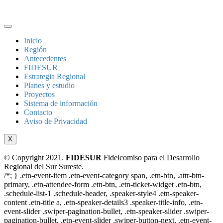
Inicio
Región
Antecedentes
FIDESUR
Estrategia Regional
Planes y estudio
Proyectos
Sistema de información
Contacto
Aviso de Privacidad
X
© Copyright 2021.
FIDESUR
Fideicomiso para el Desarrollo
Regional del Sur Sureste.
/*; } .etn-event-item .etn-event-category span, .etn-btn, .attr-btn-
primary, .etn-attendee-form .etn-btn, .etn-ticket-widget .etn-btn,
.schedule-list-1 .schedule-header, .speaker-style4 .etn-speaker-
content .etn-title a, .etn-speaker-details3 .speaker-title-info, .etn-
event-slider .swiper-pagination-bullet, .etn-speaker-slider .swiper-
pagination-bullet, .etn-event-slider .swiper-button-next, .etn-event-