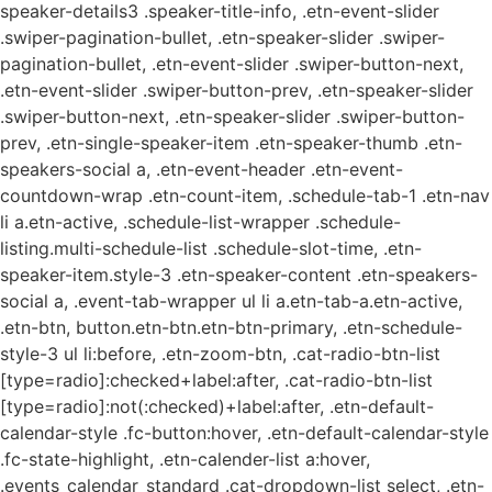
speaker-details3 .speaker-title-info, .etn-event-slider
.swiper-pagination-bullet, .etn-speaker-slider .swiper-
pagination-bullet, .etn-event-slider .swiper-button-next,
.etn-event-slider .swiper-button-prev, .etn-speaker-slider
.swiper-button-next, .etn-speaker-slider .swiper-button-
prev, .etn-single-speaker-item .etn-speaker-thumb .etn-
speakers-social a, .etn-event-header .etn-event-
countdown-wrap .etn-count-item, .schedule-tab-1 .etn-nav
li a.etn-active, .schedule-list-wrapper .schedule-
listing.multi-schedule-list .schedule-slot-time, .etn-
speaker-item.style-3 .etn-speaker-content .etn-speakers-
social a, .event-tab-wrapper ul li a.etn-tab-a.etn-active,
.etn-btn, button.etn-btn.etn-btn-primary, .etn-schedule-
style-3 ul li:before, .etn-zoom-btn, .cat-radio-btn-list
[type=radio]:checked+label:after, .cat-radio-btn-list
[type=radio]:not(:checked)+label:after, .etn-default-
calendar-style .fc-button:hover, .etn-default-calendar-style
.fc-state-highlight, .etn-calender-list a:hover,
.events_calendar_standard .cat-dropdown-list select, .etn-