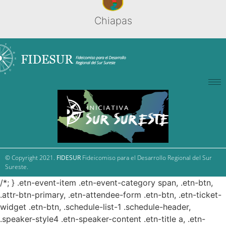
Chiapas
© Copyright 2021.
FIDESUR
Fideicomiso para el Desarrollo Regional del Sur
Sureste.
/*; } .etn-event-item .etn-event-category span, .etn-btn,
.attr-btn-primary, .etn-attendee-form .etn-btn, .etn-ticket-
widget .etn-btn, .schedule-list-1 .schedule-header,
.speaker-style4 .etn-speaker-content .etn-title a, .etn-