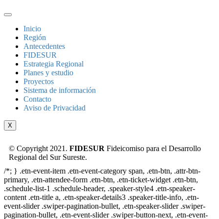
Inicio
Región
Antecedentes
FIDESUR
Estrategia Regional
Planes y estudio
Proyectos
Sistema de información
Contacto
Aviso de Privacidad
X
© Copyright 2021.
FIDESUR
Fideicomiso para el Desarrollo
Regional del Sur Sureste.
/*; } .etn-event-item .etn-event-category span, .etn-btn, .attr-btn-
primary, .etn-attendee-form .etn-btn, .etn-ticket-widget .etn-btn,
.schedule-list-1 .schedule-header, .speaker-style4 .etn-speaker-
content .etn-title a, .etn-speaker-details3 .speaker-title-info, .etn-
event-slider .swiper-pagination-bullet, .etn-speaker-slider .swiper-
pagination-bullet, .etn-event-slider .swiper-button-next, .etn-event-