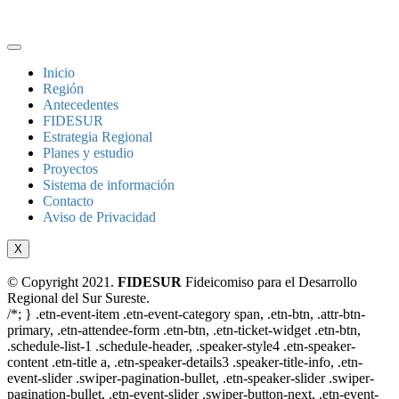
Inicio
Región
Antecedentes
FIDESUR
Estrategia Regional
Planes y estudio
Proyectos
Sistema de información
Contacto
Aviso de Privacidad
X
© Copyright 2021.
FIDESUR
Fideicomiso para el Desarrollo
Regional del Sur Sureste.
/*; } .etn-event-item .etn-event-category span, .etn-btn, .attr-btn-
primary, .etn-attendee-form .etn-btn, .etn-ticket-widget .etn-btn,
.schedule-list-1 .schedule-header, .speaker-style4 .etn-speaker-
content .etn-title a, .etn-speaker-details3 .speaker-title-info, .etn-
event-slider .swiper-pagination-bullet, .etn-speaker-slider .swiper-
pagination-bullet, .etn-event-slider .swiper-button-next, .etn-event-