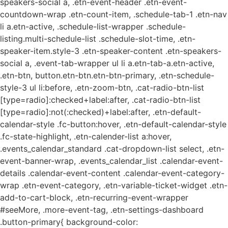
speakers-social a, .etn-event-header .etn-event-
countdown-wrap .etn-count-item, .schedule-tab-1 .etn-nav
li a.etn-active, .schedule-list-wrapper .schedule-
listing.multi-schedule-list .schedule-slot-time, .etn-
speaker-item.style-3 .etn-speaker-content .etn-speakers-
social a, .event-tab-wrapper ul li a.etn-tab-a.etn-active,
.etn-btn, button.etn-btn.etn-btn-primary, .etn-schedule-
style-3 ul li:before, .etn-zoom-btn, .cat-radio-btn-list
[type=radio]:checked+label:after, .cat-radio-btn-list
[type=radio]:not(:checked)+label:after, .etn-default-
calendar-style .fc-button:hover, .etn-default-calendar-style
.fc-state-highlight, .etn-calender-list a:hover,
.events_calendar_standard .cat-dropdown-list select, .etn-
event-banner-wrap, .events_calendar_list .calendar-event-
details .calendar-event-content .calendar-event-category-
wrap .etn-event-category, .etn-variable-ticket-widget .etn-
add-to-cart-block, .etn-recurring-event-wrapper
#seeMore, .more-event-tag, .etn-settings-dashboard
.button-primary{ background-color: