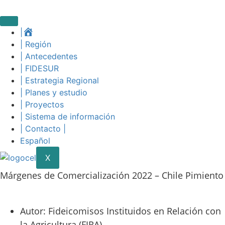
Skip
to
content
|
| Región
| Antecedentes
| FIDESUR
| Estrategia Regional
| Planes y estudio
| Proyectos
| Sistema de información
| Contacto |
Español
X
Márgenes de Comercialización 2022 – Chile Pimiento
Autor: Fideicomisos Instituidos en Relación con
la Agricultura (FIRA)