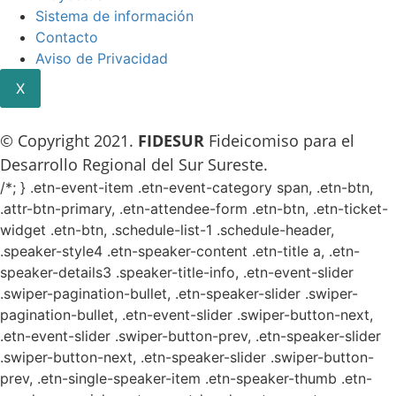
Sistema de información
Contacto
Aviso de Privacidad
X
© Copyright 2021.
FIDESUR
Fideicomiso para el
Desarrollo Regional del Sur Sureste.
/*; } .etn-event-item .etn-event-category span, .etn-btn,
.attr-btn-primary, .etn-attendee-form .etn-btn, .etn-ticket-
widget .etn-btn, .schedule-list-1 .schedule-header,
.speaker-style4 .etn-speaker-content .etn-title a, .etn-
speaker-details3 .speaker-title-info, .etn-event-slider
.swiper-pagination-bullet, .etn-speaker-slider .swiper-
pagination-bullet, .etn-event-slider .swiper-button-next,
.etn-event-slider .swiper-button-prev, .etn-speaker-slider
.swiper-button-next, .etn-speaker-slider .swiper-button-
prev, .etn-single-speaker-item .etn-speaker-thumb .etn-