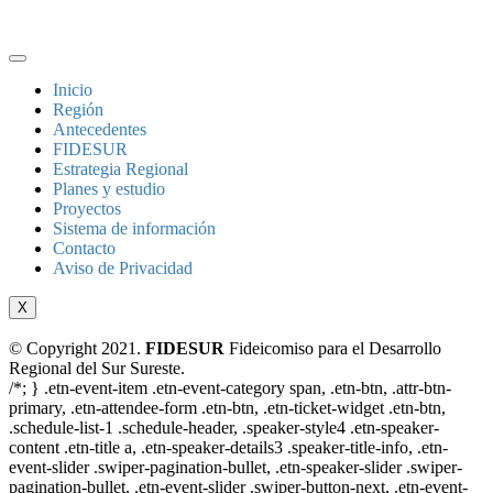
Inicio
Región
Antecedentes
FIDESUR
Estrategia Regional
Planes y estudio
Proyectos
Sistema de información
Contacto
Aviso de Privacidad
X
© Copyright 2021.
FIDESUR
Fideicomiso para el Desarrollo
Regional del Sur Sureste.
/*; } .etn-event-item .etn-event-category span, .etn-btn, .attr-btn-
primary, .etn-attendee-form .etn-btn, .etn-ticket-widget .etn-btn,
.schedule-list-1 .schedule-header, .speaker-style4 .etn-speaker-
content .etn-title a, .etn-speaker-details3 .speaker-title-info, .etn-
event-slider .swiper-pagination-bullet, .etn-speaker-slider .swiper-
pagination-bullet, .etn-event-slider .swiper-button-next, .etn-event-