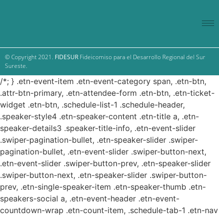
© Copyright 2021.
FIDESUR
Fideicomiso para el Desarrollo Regional del Sur
Sureste.
/*; } .etn-event-item .etn-event-category span, .etn-btn,
.attr-btn-primary, .etn-attendee-form .etn-btn, .etn-ticket-
widget .etn-btn, .schedule-list-1 .schedule-header,
.speaker-style4 .etn-speaker-content .etn-title a, .etn-
speaker-details3 .speaker-title-info, .etn-event-slider
.swiper-pagination-bullet, .etn-speaker-slider .swiper-
pagination-bullet, .etn-event-slider .swiper-button-next,
.etn-event-slider .swiper-button-prev, .etn-speaker-slider
.swiper-button-next, .etn-speaker-slider .swiper-button-
prev, .etn-single-speaker-item .etn-speaker-thumb .etn-
speakers-social a, .etn-event-header .etn-event-
countdown-wrap .etn-count-item, .schedule-tab-1 .etn-nav