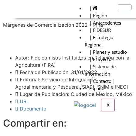
|
| Región
| Antecedentes
Márgenes de Comercialización 2022 – Piña
| FIDESUR
| Estrategia
Regional
| Planes y estudio
Autor: Fideicomisos Instituidos en Relación con la
| Proyectos
Agricultura (FIRA)
| Sistema de
Fecha de Publicación: 31/01/2022
información
Editorial: Servicio de Información
| Contacto |
Agroalimentaria y Pesquera (SIAP), SNIM e INEGI
Español
Lugar de Publicación: Ciudad de México, México
URL
X
Documento
Compartir en: