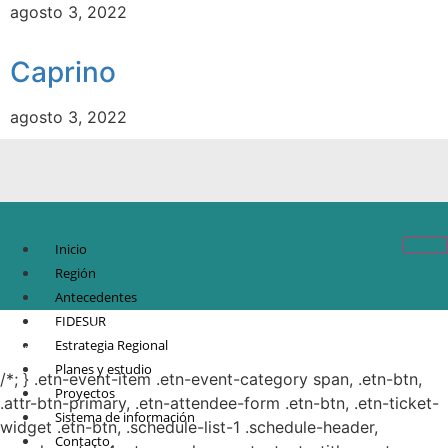
agosto 3, 2022
Caprino
agosto 3, 2022
Inicio
Región
Antecedentes
FIDESUR
© Copyright 2021.
FIDESUR
Fideicomiso para el Desarrollo Regional del Sur
Estrategia Regional
Sureste.
Planes y estudio
/*; } .etn-event-item .etn-event-category span, .etn-btn,
Proyectos
.attr-btn-primary, .etn-attendee-form .etn-btn, .etn-ticket-
Sistema de información
widget .etn-btn, .schedule-list-1 .schedule-header,
Contacto