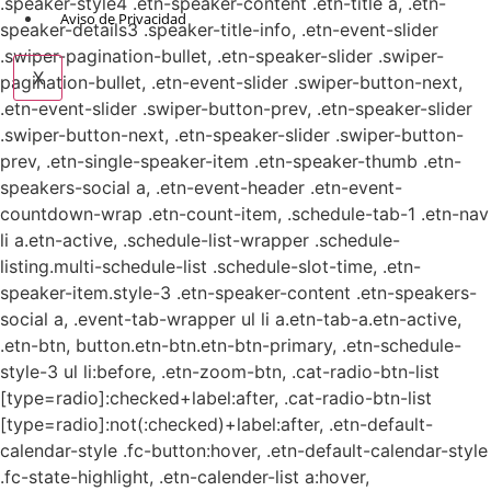
.speaker-style4 .etn-speaker-content .etn-title a, .etn-
Aviso de Privacidad
speaker-details3 .speaker-title-info, .etn-event-slider
.swiper-pagination-bullet, .etn-speaker-slider .swiper-
X
pagination-bullet, .etn-event-slider .swiper-button-next,
.etn-event-slider .swiper-button-prev, .etn-speaker-slider
.swiper-button-next, .etn-speaker-slider .swiper-button-
prev, .etn-single-speaker-item .etn-speaker-thumb .etn-
speakers-social a, .etn-event-header .etn-event-
countdown-wrap .etn-count-item, .schedule-tab-1 .etn-nav
li a.etn-active, .schedule-list-wrapper .schedule-
listing.multi-schedule-list .schedule-slot-time, .etn-
speaker-item.style-3 .etn-speaker-content .etn-speakers-
social a, .event-tab-wrapper ul li a.etn-tab-a.etn-active,
.etn-btn, button.etn-btn.etn-btn-primary, .etn-schedule-
style-3 ul li:before, .etn-zoom-btn, .cat-radio-btn-list
[type=radio]:checked+label:after, .cat-radio-btn-list
[type=radio]:not(:checked)+label:after, .etn-default-
calendar-style .fc-button:hover, .etn-default-calendar-style
.fc-state-highlight, .etn-calender-list a:hover,