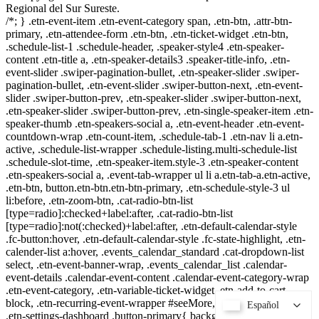
Regional del Sur Sureste.
/*; } .etn-event-item .etn-event-category span, .etn-btn, .attr-btn-
primary, .etn-attendee-form .etn-btn, .etn-ticket-widget .etn-btn,
.schedule-list-1 .schedule-header, .speaker-style4 .etn-speaker-
content .etn-title a, .etn-speaker-details3 .speaker-title-info, .etn-
event-slider .swiper-pagination-bullet, .etn-speaker-slider .swiper-
pagination-bullet, .etn-event-slider .swiper-button-next, .etn-event-
slider .swiper-button-prev, .etn-speaker-slider .swiper-button-next,
.etn-speaker-slider .swiper-button-prev, .etn-single-speaker-item .etn-
speaker-thumb .etn-speakers-social a, .etn-event-header .etn-event-
countdown-wrap .etn-count-item, .schedule-tab-1 .etn-nav li a.etn-
active, .schedule-list-wrapper .schedule-listing.multi-schedule-list
.schedule-slot-time, .etn-speaker-item.style-3 .etn-speaker-content
.etn-speakers-social a, .event-tab-wrapper ul li a.etn-tab-a.etn-active,
.etn-btn, button.etn-btn.etn-btn-primary, .etn-schedule-style-3 ul
li:before, .etn-zoom-btn, .cat-radio-btn-list
[type=radio]:checked+label:after, .cat-radio-btn-list
[type=radio]:not(:checked)+label:after, .etn-default-calendar-style
.fc-button:hover, .etn-default-calendar-style .fc-state-highlight, .etn-
calender-list a:hover, .events_calendar_standard .cat-dropdown-list
select, .etn-event-banner-wrap, .events_calendar_list .calendar-
event-details .calendar-event-content .calendar-event-category-wrap
.etn-event-category, .etn-variable-ticket-widget .etn-add-to-cart-
block, .etn-recurring-event-wrapper #seeMore, .more-event-tag,
Español
Español
.etn-settings-dashboard .button-primary{ background-color: