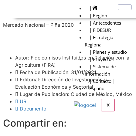
|
| Región
| Antecedentes
Mercado Nacional – Piña 2020
| FIDESUR
| Estrategia
Regional
| Planes y estudio
Autor: Fideicomisos Instituidos en Relación con la
| Proyectos
Agricultura (FIRA)
| Sistema de
Fecha de Publicación: 31/01/2021
información
Editorial: Dirección de Investigación y
| Contacto |
Evaluación Económica y Sectorial
Español
Lugar de Publicación: Ciudad de México, México
URL
X
Documento
Compartir en: