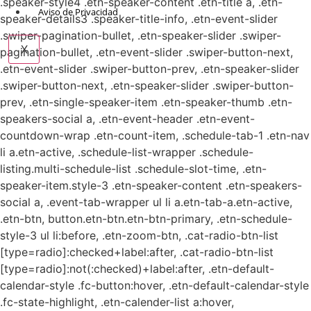
.speaker-style4 .etn-speaker-content .etn-title a, .etn-
Aviso de Privacidad
speaker-details3 .speaker-title-info, .etn-event-slider
.swiper-pagination-bullet, .etn-speaker-slider .swiper-
X
pagination-bullet, .etn-event-slider .swiper-button-next,
.etn-event-slider .swiper-button-prev, .etn-speaker-slider
.swiper-button-next, .etn-speaker-slider .swiper-button-
prev, .etn-single-speaker-item .etn-speaker-thumb .etn-
speakers-social a, .etn-event-header .etn-event-
countdown-wrap .etn-count-item, .schedule-tab-1 .etn-nav
li a.etn-active, .schedule-list-wrapper .schedule-
listing.multi-schedule-list .schedule-slot-time, .etn-
speaker-item.style-3 .etn-speaker-content .etn-speakers-
social a, .event-tab-wrapper ul li a.etn-tab-a.etn-active,
.etn-btn, button.etn-btn.etn-btn-primary, .etn-schedule-
style-3 ul li:before, .etn-zoom-btn, .cat-radio-btn-list
[type=radio]:checked+label:after, .cat-radio-btn-list
[type=radio]:not(:checked)+label:after, .etn-default-
calendar-style .fc-button:hover, .etn-default-calendar-style
.fc-state-highlight, .etn-calender-list a:hover,