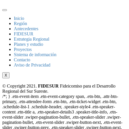
Inicio
Región
Antecedentes
FIDESUR
Estrategia Regional
Planes y estudio
Proyectos
Sistema de información
Contacto
Aviso de Privacidad
X
© Copyright 2021.
FIDESUR
Fideicomiso para el Desarrollo
Regional del Sur Sureste.
/*; } .etn-event-item .etn-event-category span, .etn-btn, .attr-btn-
primary, .etn-attendee-form .etn-btn, .etn-ticket-widget .etn-btn,
.schedule-list-1 .schedule-header, .speaker-style4 .etn-speaker-
content .etn-title a, .etn-speaker-details3 .speaker-title-info, .etn-
event-slider .swiper-pagination-bullet, .etn-speaker-slider .swiper-
pagination-bullet, .etn-event-slider .swiper-button-next, .etn-event-
slider .swiper-button-prev, .etn-speaker-slider .swiper-button-next,