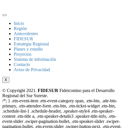
Inicio
Región
Antecedentes
FIDESUR
Estrategia Regional
Planes y estudio
Proyectos
Sistema de información
Contacto
Aviso de Privacidad
X
© Copyright 2021.
FIDESUR
Fideicomiso para el Desarrollo
Regional del Sur Sureste.
/*; } .etn-event-item .etn-event-category span, .etn-btn, .attr-btn-
primary, .etn-attendee-form .etn-btn, .etn-ticket-widget .etn-btn,
.schedule-list-1 .schedule-header, .speaker-style4 .etn-speaker-
content .etn-title a, .etn-speaker-details3 .speaker-title-info, .etn-
event-slider .swiper-pagination-bullet, .etn-speaker-slider .swiper-
pagination-bullet, .etn-event-slider .swiper-button-next, .etn-event-